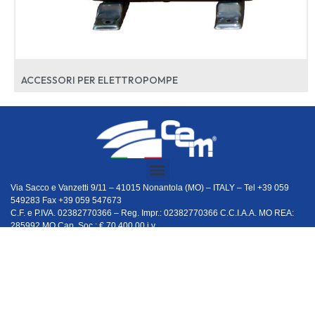
ACCESSORI PER ELETTROPOMPE
Via Sacco e Vanzetti 9/11 – 41015 Nonantola (MO) – ITALY – Tel +39 059
549283 Fax +39 059 547673
C.F. e P.IVA. 02382770366 – Reg. Impr.: 02382770366 C.C.I.A.A. MO REA:
285992 MO Cap. Soc.: € 70.400,00 i.v.
I dati e le foto pubblicati sono di proprietà di “C.E.M. Elettromeccanica S.r.l.” e sono da
ritenersi puramente indicativi e non vincolanti. “C.E.M.” si riserva di modificare le
caratteristiche tecniche in qualsiasi momento senza obbligo di preavviso.